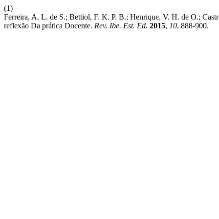
(1)
Ferreira, A. L. de S.; Bettiol, F. K. P. B.; Henrique, V. H. de O.;
reflexão Da prática Docente.
Rev. Ibe. Est. Ed.
2015
,
10
, 888-900.