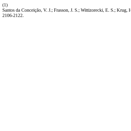
(1)
Santos da Conceição, V. J.; Frasson, J. S.; Wittizorecki, E. S.; Kru
2106-2122.