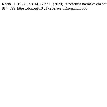
Rocha, L. P., & Reis, M. B. de F. (2020). A pesquisa narrativa em ed
884–899. https://doi.org/10.21723/riaee.v15iesp.1.13500