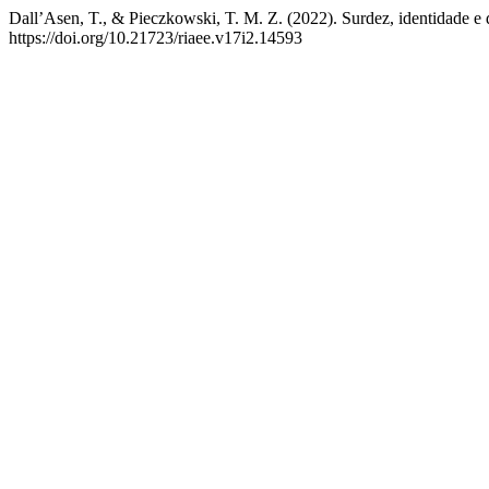
Dall’Asen, T., & Pieczkowski, T. M. Z. (2022). Surdez, identidade e 
https://doi.org/10.21723/riaee.v17i2.14593