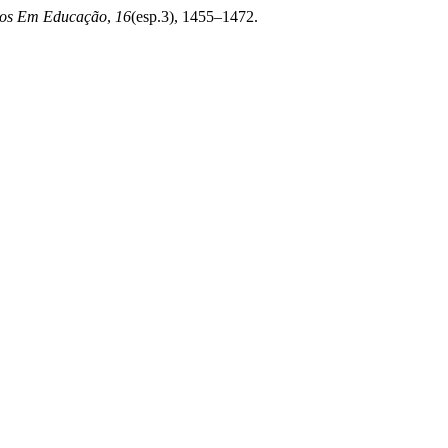
dos Em Educação
,
16
(esp.3), 1455–1472.