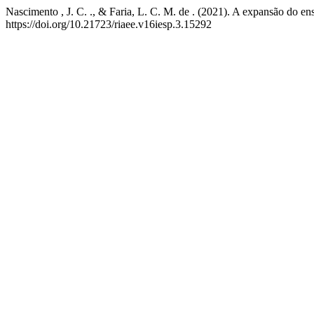
Nascimento , J. C. ., & Faria, L. C. M. de . (2021). A expansão do e
https://doi.org/10.21723/riaee.v16iesp.3.15292