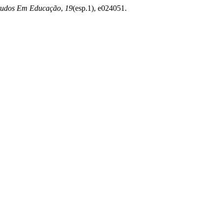
studos Em Educação
,
19
(esp.1), e024051.