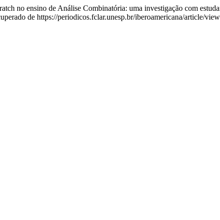
cratch no ensino de Análise Combinatória: uma investigação com estu
uperado de https://periodicos.fclar.unesp.br/iberoamericana/article/vie