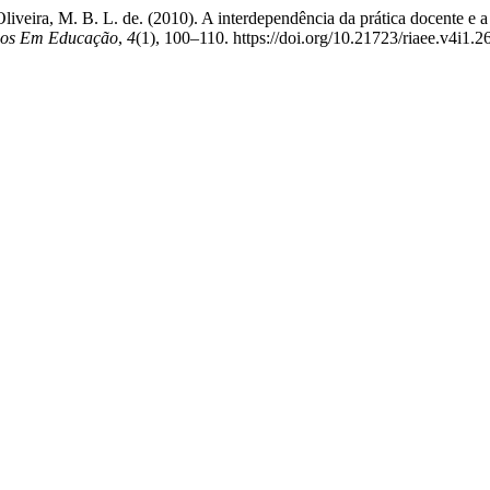
 Oliveira, M. B. L. de. (2010). A interdependência da prática docente e 
udos Em Educação
,
4
(1), 100–110. https://doi.org/10.21723/riaee.v4i1.2