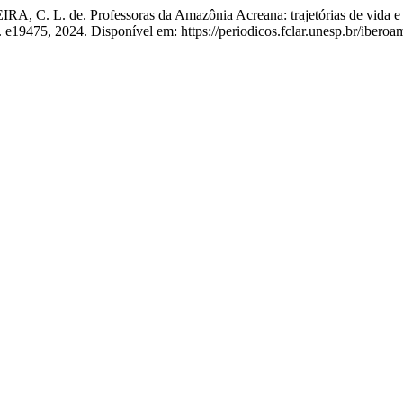
. L. de. Professoras da Amazônia Acreana: trajetórias de vida e de i
 p. e19475, 2024. Disponível em: https://periodicos.fclar.unesp.br/iber