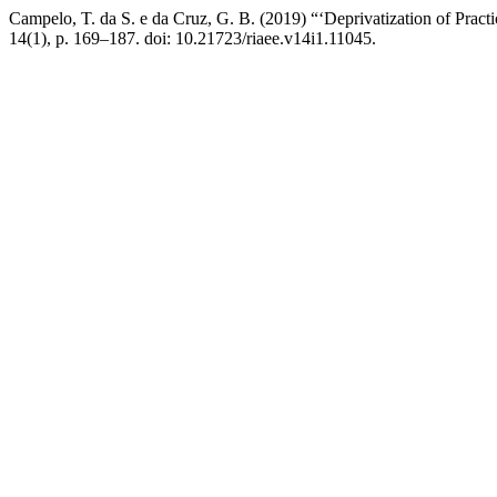
Campelo, T. da S. e da Cruz, G. B. (2019) “‘Deprivatization of Prac
14(1), p. 169–187. doi: 10.21723/riaee.v14i1.11045.