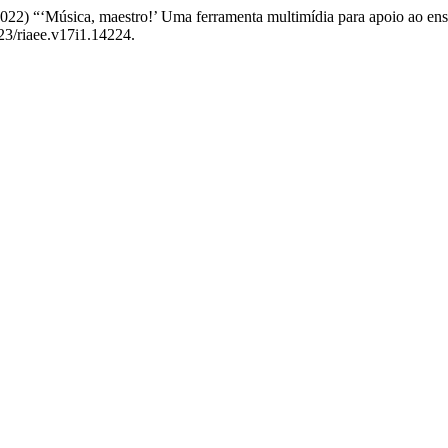
 (2022) “‘Música, maestro!’ Uma ferramenta multimídia para apoio ao e
23/riaee.v17i1.14224.