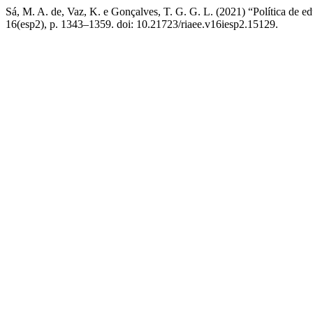
Sá, M. A. de, Vaz, K. e Gonçalves, T. G. G. L. (2021) “Política de 
16(esp2), p. 1343–1359. doi: 10.21723/riaee.v16iesp2.15129.