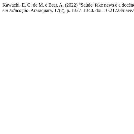
Kawachi, E. C. de M. e Ecar, A. (2022) “Saúde, fake news e a docênc
em Educação
. Araraquara, 17(2), p. 1327–1340. doi: 10.21723/riaee