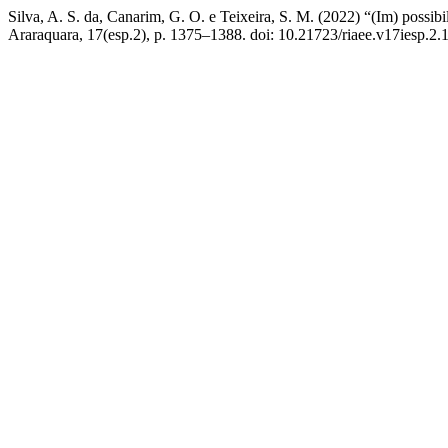
Silva, A. S. da, Canarim, G. O. e Teixeira, S. M. (2022) “(Im) possi
Araraquara, 17(esp.2), p. 1375–1388. doi: 10.21723/riaee.v17iesp.2.