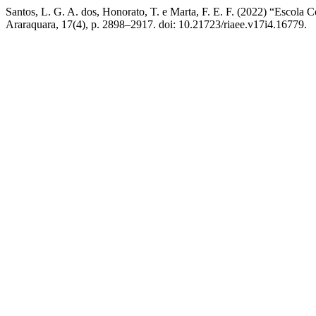
Santos, L. G. A. dos, Honorato, T. e Marta, F. E. F. (2022) “Escol
Araraquara, 17(4), p. 2898–2917. doi: 10.21723/riaee.v17i4.16779.