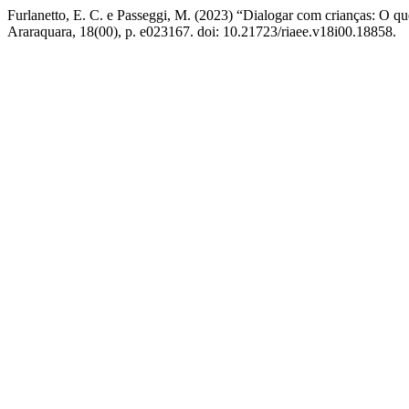
Furlanetto, E. C. e Passeggi, M. (2023) “Dialogar com crianças: O 
Araraquara, 18(00), p. e023167. doi: 10.21723/riaee.v18i00.18858.