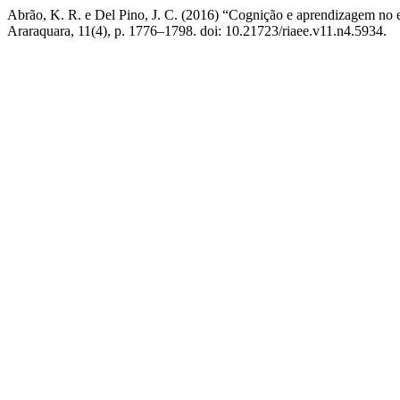
Abrão, K. R. e Del Pino, J. C. (2016) “Cognição e aprendizagem no 
Araraquara, 11(4), p. 1776–1798. doi: 10.21723/riaee.v11.n4.5934.