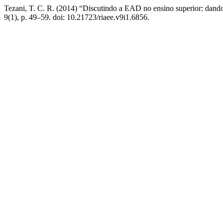
Tezani, T. C. R. (2014) “Discutindo a EAD no ensino superior: dand
9(1), p. 49–59. doi: 10.21723/riaee.v9i1.6856.