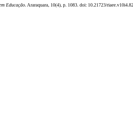
 em Educação
. Araraquara, 10(4), p. 1083. doi: 10.21723/riaee.v10i4.8