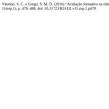
Vitorino, S. C. e Grego, S. M. D. (2016) “Avaliação formativa na ed
11(esp.1), p. 478–488. doi: 10.21723/RIAEE.v11.esp.1.p478.