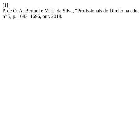
[1]
P. de O. A. Bertuol e M. L. da Silva, “Profissionais do Direito na edu
nº 5, p. 1683–1696, out. 2018.