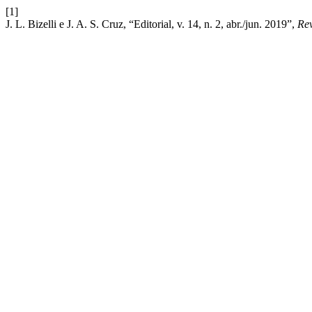
[1]
J. L. Bizelli e J. A. S. Cruz, “Editorial, v. 14, n. 2, abr./jun. 2019”,
Rev