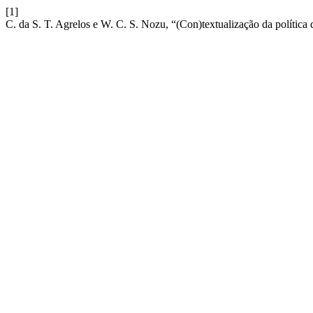
[1]
C. da S. T. Agrelos e W. C. S. Nozu, “(Con)textualização da polític