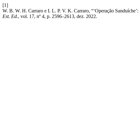
[1]
W. B. W. H. Carraro e I. L. P. V. K. Carraro, “‘Operação Sanduíche’
Est. Ed.
, vol. 17, nº 4, p. 2596–2613, dez. 2022.