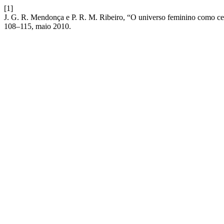
[1]
J. G. R. Mendonça e P. R. M. Ribeiro, “O universo feminino como centr
108–115, maio 2010.