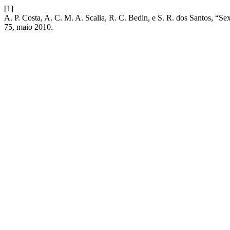
[1]
A. P. Costa, A. C. M. A. Scalia, R. C. Bedin, e S. R. dos Santos, “S
75, maio 2010.