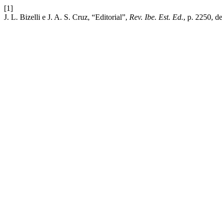
[1]
J. L. Bizelli e J. A. S. Cruz, “Editorial”,
Rev. Ibe. Est. Ed.
, p. 2250, d