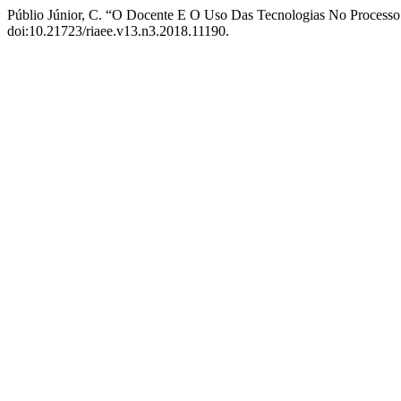
Públio Júnior, C. “O Docente E O Uso Das Tecnologias No Process
doi:10.21723/riaee.v13.n3.2018.11190.