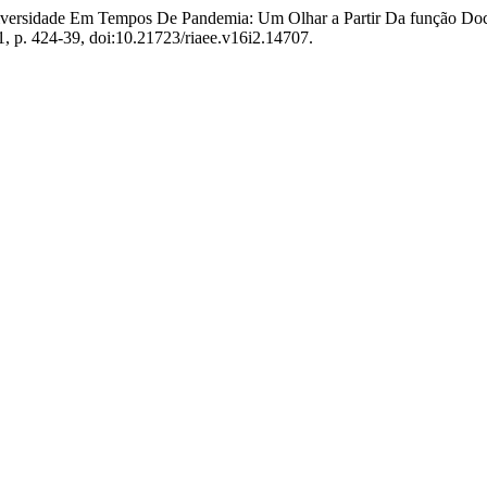
niversidade Em Tempos De Pandemia: Um Olhar a Partir Da função Doc
021, p. 424-39, doi:10.21723/riaee.v16i2.14707.