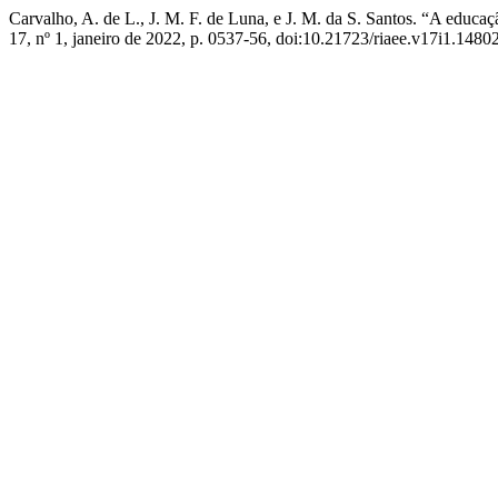
Carvalho, A. de L., J. M. F. de Luna, e J. M. da S. Santos. “A edu
17, nº 1, janeiro de 2022, p. 0537-56, doi:10.21723/riaee.v17i1.14802