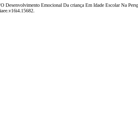
a. “O Desenvolvimento Emocional Da criança Em Idade Escolar Na Perspec
riaee.v16i4.15682.