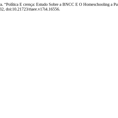
ixeira. “Política E crença: Estudo Sobre a BNCC E O Homeschooling a 
-32, doi:10.21723/riaee.v17i4.16556.