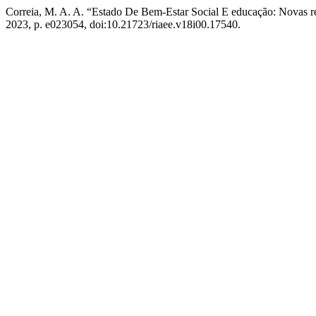
Correia, M. A. A. “Estado De Bem-Estar Social E educação: Novas 
2023, p. e023054, doi:10.21723/riaee.v18i00.17540.