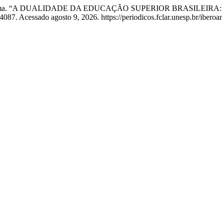
e da Silva Lima. “A DUALIDADE DA EDUCAÇÃO SUPERIOR BRAS
4087. Acessado agosto 9, 2026. https://periodicos.fclar.unesp.br/iberoa