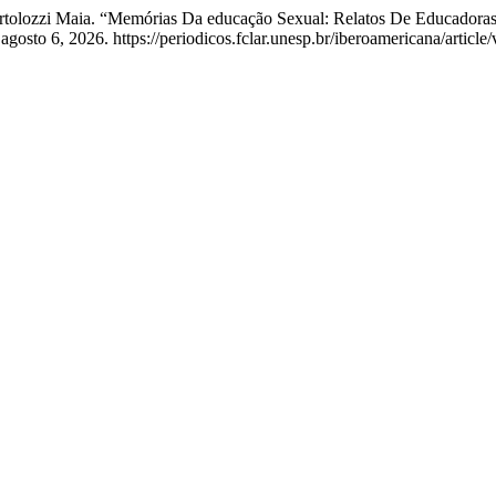
 Bortolozzi Maia. “Memórias Da educação Sexual: Relatos De Educadora
osto 6, 2026. https://periodicos.fclar.unesp.br/iberoamericana/article