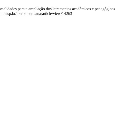
ialidades para a ampliação dos letramentos acadêmicos e pedagógicos. R
ar.unesp.br/iberoamericana/article/view/14263