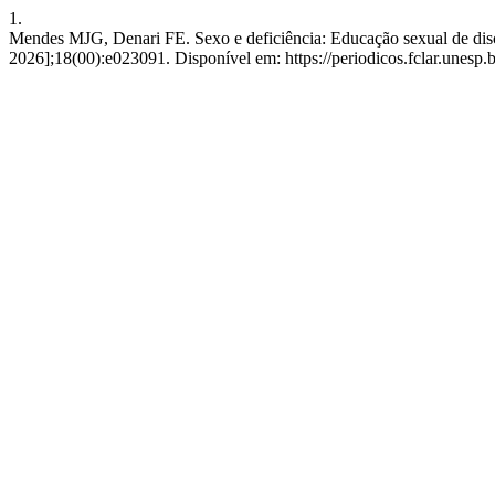
1.
Mendes MJG, Denari FE. Sexo e deficiência: Educação sexual de discent
2026];18(00):e023091. Disponível em: https://periodicos.fclar.unesp.