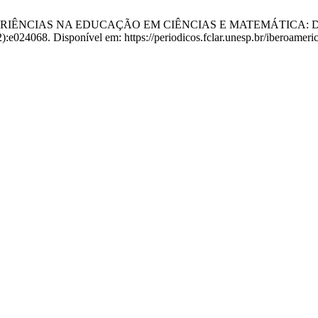
 EXPERIÊNCIAS NA EDUCAÇÃO EM CIÊNCIAS E MATEMÁTICA: D
.2):e024068. Disponível em: https://periodicos.fclar.unesp.br/iberoameri