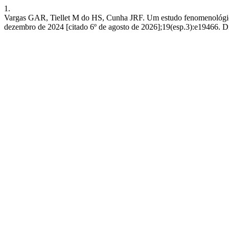
1.
Vargas GAR, Tiellet M do HS, Cunha JRF. Um estudo fenomenológico so
dezembro de 2024 [citado 6º de agosto de 2026];19(esp.3):e19466. Dis