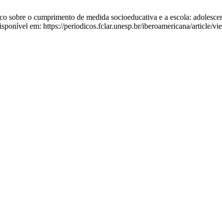
bre o cumprimento de medida socioeducativa e a escola: adolescentes i
ponível em: https://periodicos.fclar.unesp.br/iberoamericana/article/v