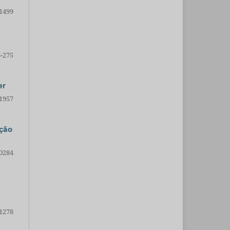
1499
-275
er
1957
ação
0284
1278