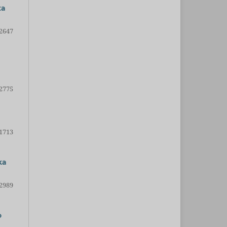
ta
2647
2775
1713
ka
2989
o