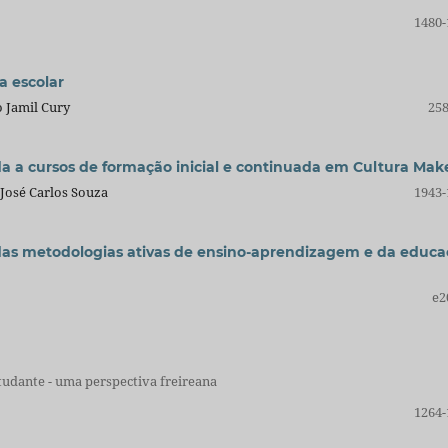
1480-
a escolar
o Jamil Cury
258
 a cursos de formação inicial e continuada em Cultura Mak
 José Carlos Souza
1943-
das metodologias ativas de ensino-aprendizagem e da educ
e2
tudante - uma perspectiva freireana
1264-