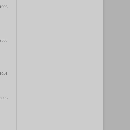
1093
2385
1401
3096