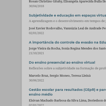
Rosan Christino Gitahy, Elisangela Aparecida Bulla Ik
30/04/2018
Subjetividade e educação em espaços virtua
A aprendizagem e o desenvolvimento em tempos de
José Xavier Rodovalho, Vannúzia Leal de Andrade Pe
02/01/2022
A importância do controle da evasão na Edu
Jorge Vieira da Rocha, Sonia Regina Mendes dos Sant
21/10/2021
Do ensino presencial ao ensino virtual
Reflexões sobre a subjetividade na formação de pro
Marcelo Braz, Sergio Moneo, Teresa Lleixà
30/06/2022
Gestão escolar para resultados (GEpR) e par
ensino médio
Elsivan Machado Barbosa da Silva Lima, Doriedson 
02/01/2022