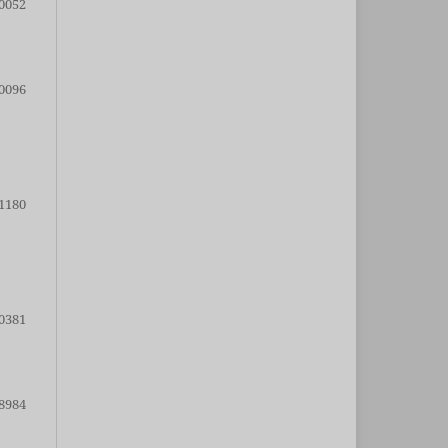
0052
0096
1180
0381
8984