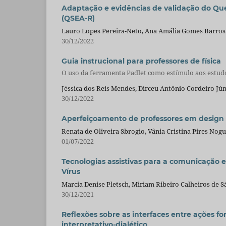
Adaptação e evidências de validação do Qu
(QSEA-R)
Lauro Lopes Pereira-Neto, Ana Amália Gomes Barros 
30/12/2022
Guia instrucional para professores de física
O uso da ferramenta Padlet como estímulo aos estudo
Jéssica dos Reis Mendes, Dirceu Antônio Cordeiro Jú
30/12/2022
Aperfeiçoamento de professores em design 
Renata de Oliveira Sbrogio, Vânia Cristina Pires Nogu
01/07/2022
Tecnologias assistivas para a comunicação 
Vírus
Marcia Denise Pletsch, Miriam Ribeiro Calheiros de 
30/12/2021
Reflexões sobre as interfaces entre ações f
interpretativo-dialético