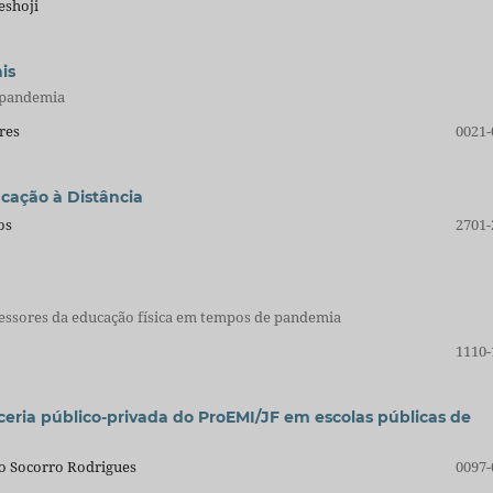
eshoji
is
 pandemia
res
0021-
cação à Distância
os
2701-
fessores da educação física em tempos de pandemia
1110-
ceria público-privada do ProEMI/JF em escolas públicas de
do Socorro Rodrigues
0097-