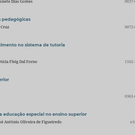
ronete Dias Gomes
0037-
as pedagógicas
 Cruz
0072-
imento no sistema de tutoria
tícia Fleig Dal Forno
1162-
erior
0361-
a educação especial no ensino superior
sé Antônio Oliveira de Figueiredo
e1