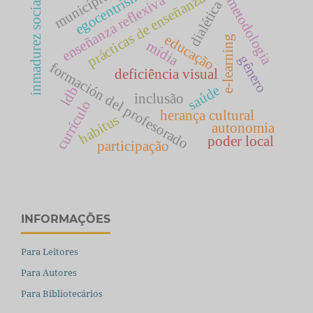
egocentrismo
município
prácticas de enseñanza
enseñanza reflexiva
metodologia
inmadurez social
dialética
educação
e-learning
mídia
gênero
formación del profesorado
deficiência visual
saúde
ldb
inclusão
currículo
herança cultural
habitus
autonomia
poder local
participação
INFORMAÇÕES
Para Leitores
Para Autores
Para Bibliotecários