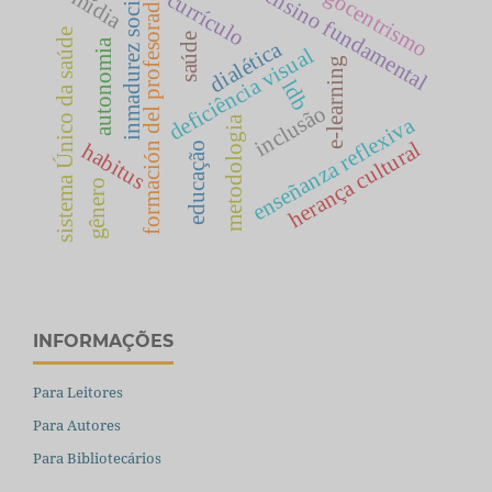
egocentrismo
ensino fundamental
inmadurez social
mídia
currículo
formación del profesorado
sistema Único da saúde
saúde
autonomia
dialética
deficiência visual
e-learning
ldb
inclusão
enseñanza reflexiva
metodologia
herança cultural
habitus
educação
gênero
INFORMAÇÕES
Para Leitores
Para Autores
Para Bibliotecários