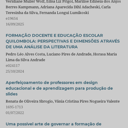
Veridiane Muller Wolf, Edna Liz Prigol, Marilise Edineia dos Anjos
Berres Kampmann, Adriana Aparecida Dihl Adacheski, Carla
Teresinha da Silva, Fernanda Longui Lumikoski
e19654
16/09/2025
FORMAÇÃO DOCENTE E EDUCAÇÃO ESCOLAR
QUILOMBOLA: PERSPECTIVAS E DIMENSÕES ATRAVÉS
DE UMA ANÁLISE DA LITERATURA
Pedro Léo Alves Costa, Luciano Pires de Andrade, Horasa Maria
Lima da Silva Andrade
e024117
25/10/2024
Aperfeiçoamento de professores em design
educacional e de aprendizagem para produção de
slides
Renata de Oliveira Sbrogio, Vânia Cristina Pires Nogueira Valente
1695-1713
01/07/2022
Uma possível arte de governar a formação de