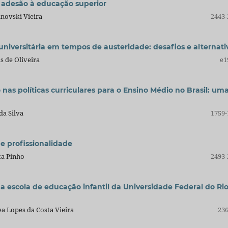
 adesão à educação superior
novski Vieira
2443-
universitária em tempos de austeridade: desafios e alternati
 de Oliveira
e1
 nas políticas curriculares para o Ensino Médio no Brasil: um
da Silva
1759-
de profissionalidade
za Pinho
2493-
na escola de educação infantil da Universidade Federal do Ri
ea Lopes da Costa Vieira
236