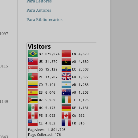
Para Leitores
Para Autores
Para Bibliotecários
1097
0115
1149
0843