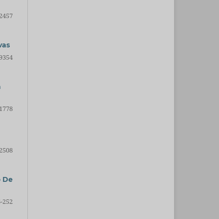
2457
vas
9354
a
1778
2508
o De
-252