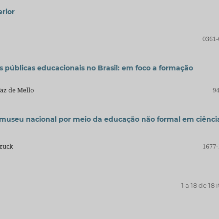
erior
0361-
s públicas educacionais no Brasil: em foco a formação
Vaz de Mello
94
no museu nacional por meio da educação não formal em ciênci
azuck
1677-
1 a 18 de 18 