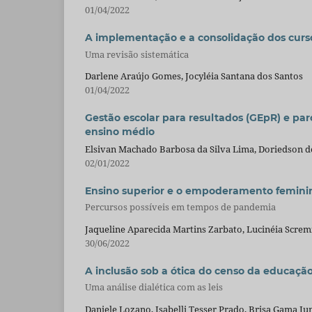
01/04/2022
A implementação e a consolidação dos curs
Uma revisão sistemática
Darlene Araújo Gomes, Jocyléia Santana dos Santos
01/04/2022
Gestão escolar para resultados (GEpR) e par
ensino médio
Elsivan Machado Barbosa da Silva Lima, Doriedson 
02/01/2022
Ensino superior e o empoderamento femini
Percursos possíveis em tempos de pandemia
Jaqueline Aparecida Martins Zarbato, Lucinéia Screm
30/06/2022
A inclusão sob a ótica do censo da educação
Uma análise dialética com as leis
Daniele Lozano, Isabelli Tesser Prado, Brisa Gama Ju