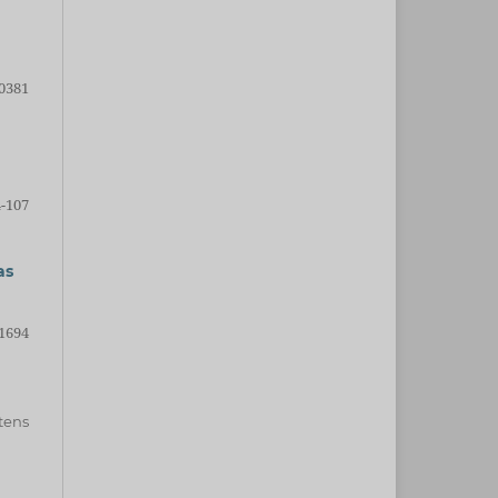
0381
-107
as
1694
itens