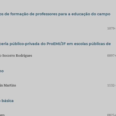
os de formação de professores para a educação do campo
1079-
ceria público-privada do ProEMI/JF em escolas públicas de
do Socorro Rodrigues
0097-
no
in Martins
1132-
 básica
ngo
0825-