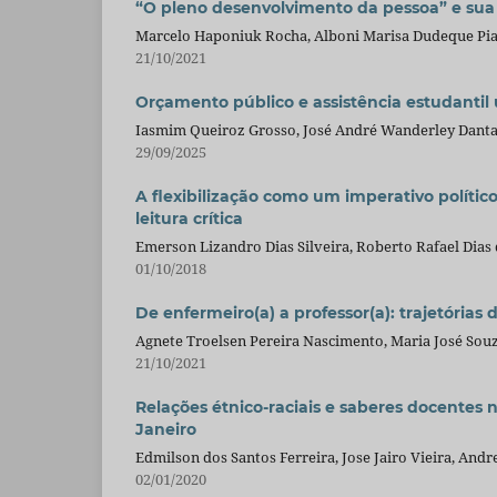
“O pleno desenvolvimento da pessoa” e sua
Marcelo Haponiuk Rocha, Alboni Marisa Dudeque Pia
21/10/2021
Orçamento público e assistência estudantil 
Iasmim Queiroz Grosso, José André Wanderley Dantas
29/09/2025
A flexibilização como um imperativo político
leitura crítica
Emerson Lizandro Dias Silveira, Roberto Rafael Dias 
01/10/2018
De enfermeiro(a) a professor(a): trajetórias 
Agnete Troelsen Pereira Nascimento, Maria José Sou
21/10/2021
Relações étnico-raciais e saberes docentes 
Janeiro
Edmilson dos Santos Ferreira, Jose Jairo Vieira, Andr
02/01/2020