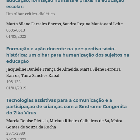
Educação, formação humana e práxis na educação
escolar:
Um olhar crítico-dialético
Marta Silene Ferreira Barros, Sandra Regina Mantovani Leite
0605-0613
01/03/2022
Formação e ação docente na perspectiva sócio-
histórica: um olhar para humanização dos sujeitos na
educação
Jacqueline Daniele França de Almeida, Marta Silene Ferreira
Barros, Taira Sanches Rabal
108-122
01/01/2019
Tecnologias assistivas para a comunicação e a
participação de crianças com a Síndrome Congênita
do Zika Vírus
Marcia Denise Pletsch, Miriam Ribeiro Calheiros de Sá, Maíra
Gomes de Souza da Rocha
2971-2989
30/12/2021