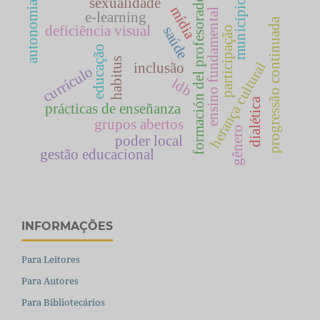
formación del profesorado
sexualidade
município
autonomia
mídia
ensino fundamental
e-learning
progressão continuada
deficiência visual
saúde
participação
educação
habitus
herança cultural
inclusão
currículo
ldb
dialética
prácticas de enseñanza
grupos abertos
gênero
poder local
gestão educacional
INFORMAÇÕES
Para Leitores
Para Autores
Para Bibliotecários