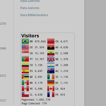
Para Leitores
Para Autores
Para Bibliotecários
2293
0980
1025
0127