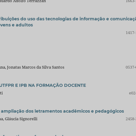
Eduardo Adolfo Terrazzan
1663-
ibuições do uso das tecnologias de informação e comunicaç
vens e adultos
1417-
na, Jonatas Marcos da Silva Santos
0537-
UTFPR E IPB NA FORMAÇÃO DOCENTE
ti
e02
 a ampliação dos letramentos acadêmicos e pedagógicos
, Gláucia Signorelli
2458-