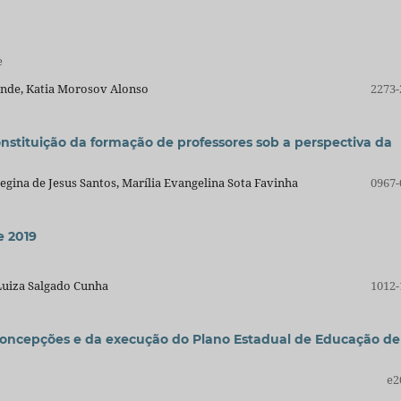
e
ande, Katia Morosov Alonso
2273-
nstituição da formação de professores sob a perspectiva da
Regina de Jesus Santos, Marília Evangelina Sota Favinha
0967-
e 2019
Luiza Salgado Cunha
1012-
concepções e da execução do Plano Estadual de Educação de
e2