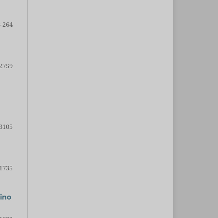
-264
2759
3105
1735
sino