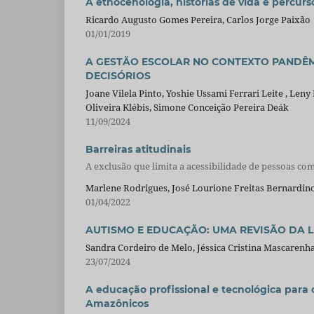
A etnocenologia, histórias de vida e percur
Ricardo Augusto Gomes Pereira, Carlos Jorge Paixão
01/01/2019
A GESTÃO ESCOLAR NO CONTEXTO PANDÊM
DECISÓRIOS
Joane Vilela Pinto, Yoshie Ussami Ferrari Leite , Le
Oliveira Klébis, Simone Conceição Pereira Deák
11/09/2024
Barreiras atitudinais
A exclusão que limita a acessibilidade de pessoas com
Marlene Rodrigues, José Lourione Freitas Bernardino
01/04/2022
AUTISMO E EDUCAÇÃO: UMA REVISÃO DA L
Sandra Cordeiro de Melo, Jéssica Cristina Mascarenha
23/07/2024
A educação profissional e tecnológica para
Amazônicos