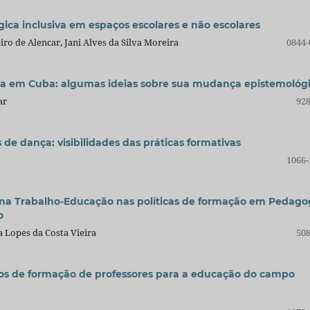
ca inclusiva em espaços escolares e não escolares
iro de Alencar, Jani Alves da Silva Moreira
0844-
ria em Cuba: algumas ideias sobre sua mudança epistemológ
ar
928
de dança: visibilidades das práticas formativas
1066-
plina Trabalho-Educação nas políticas de formação em Pedago
o
a Lopes da Costa Vieira
508
os de formação de professores para a educação do campo