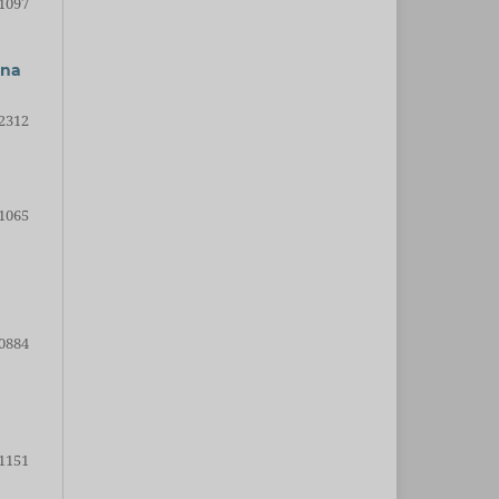
1097
 na
2312
1065
0884
1151