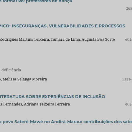
so formativo: professores de dança
265
ICO: INSEGURANÇAS, VULNERABILIDADES E PROCESSOS
ny Rodrigues Martins Teixeira, Tamara de Lima, Augusta Boa Sorte
e02
 deficiência
, Melissa Velanga Moreira
1311-
ITERATURA SOBRE EXPERIÊNCIAS DE INCLUSÃO
s Fernandes, Adriana Teixeira Ferreira
e02
 o povo Sateré-Mawé no Andirá-Marau: contribuições dos sab