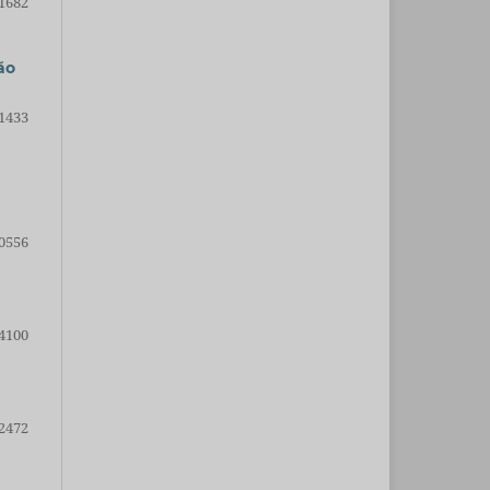
1682
ão
1433
0556
4100
2472