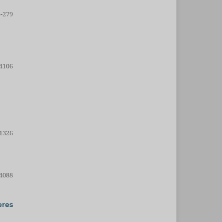
-279
4106
1326
4088
eres