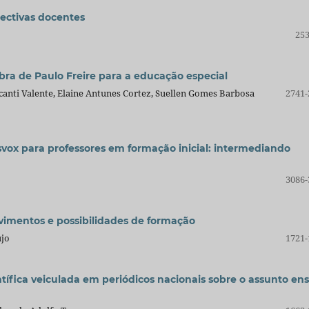
ectivas docentes
253
obra de Paulo Freire para a educação especial
alcanti Valente, Elaine Antunes Cortez, Suellen Gomes Barbosa
2741-
svox para professores em formação inicial: intermediando
3086-
ovimentos e possibilidades de formação
újo
1721-
ífica veiculada em periódicos nacionais sobre o assunto en