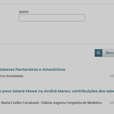
Autor
Busc
 Saberes Pantaneiros e Amazônicos
rcos Sorrentino
e1
 o povo Sateré-Mawé no Andirá-Marau: contribuições dos sab
ca Maria Coelho Cavalcanti , Valéria Augusta Cerqueira de Medeiros
e1