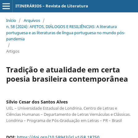
ITINERÁRIOS – Revista de Literatura
Início
/
Arquivos
/
n. 58 (2024): AFETOS, DIÁLOGOS E RESILIÊNCIAS: A literatura
portuguesa e as literaturas de língua portuguesa no mundo pós-
pandemia
/
Artigos
Tradição e atualidade em certa
poesia brasileira contemporânea
Silvio Cesar dos Santos Alves
UEL – Universidade Estadual de Londrina. Centro de Letras e
Ciências Humanas – Departamento de Letras Vernáculas e Clássicas.
Londrina – Programa de Pós-Graduação em Letras – PR – Brasil
DOI:
https://doi.org/10.58943/irl.v1i58.18750