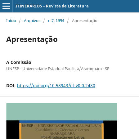
ITINERÁRIOS – Revista de Literatura
Início
/
Arquivos
/
n.7, 1994
/
Apresentação
Apresentação
A Comissão
UNESP - Universidade Estadual Paulista/Araraquara - SP
DOI:
https://doi.org/10.58943/irl.v0i0.2480