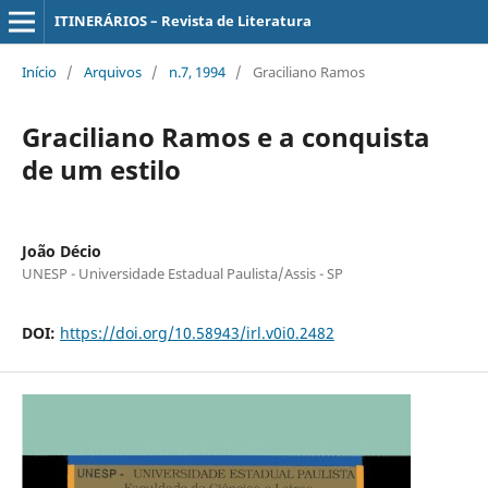
ITINERÁRIOS – Revista de Literatura
Início
/
Arquivos
/
n.7, 1994
/
Graciliano Ramos
Graciliano Ramos e a conquista
de um estilo
João Décio
UNESP - Universidade Estadual Paulista/Assis - SP
DOI:
https://doi.org/10.58943/irl.v0i0.2482