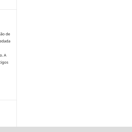
são de
vedada
o. A
tigos
a