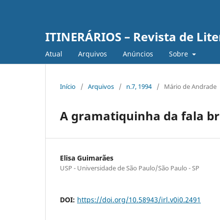
ITINERÁRIOS – Revista de Lit
Atual
Arquivos
Anúncios
Sobre
Início
/
Arquivos
/
n.7, 1994
/
Mário de Andrade
A gramatiquinha da fala br
Elisa Guimarães
USP - Universidade de São Paulo/São Paulo - SP
DOI:
https://doi.org/10.58943/irl.v0i0.2491